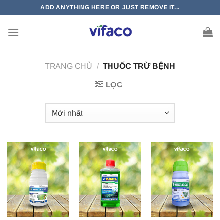
Bỏ
ADD ANYTHING HERE OR JUST REMOVE IT...
qua
nội
dung
TRANG CHỦ
/
THUỐC TRỪ BỆNH
LỌC