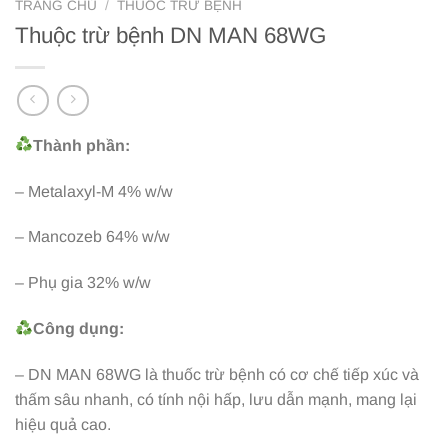
TRANG CHỦ
/
THUỐC TRỪ BỆNH
Thuộc trừ bệnh DN MAN 68WG
Thành phần:
– Metalaxyl-M 4% w/w
– Mancozeb 64% w/w
– Phụ gia 32% w/w
Công dụng:
– DN MAN 68WG là thuốc trừ bệnh có cơ chế tiếp xúc và
thấm sâu nhanh, có tính nội hấp, lưu dẫn mạnh, mang lại
hiệu quả cao.