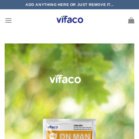
Bỏ
ADD ANYTHING HERE OR JUST REMOVE IT...
qua
nội
dung