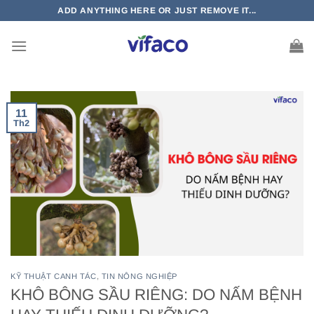
Bỏ
ADD ANYTHING HERE OR JUST REMOVE IT...
qua
nội
dung
11
Th2
KỸ THUẬT CANH TÁC
,
TIN NÔNG NGHIỆP
KHÔ BÔNG SẦU RIÊNG: DO NẤM BỆNH