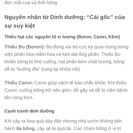
đen mắt cua và thối bông
Nguyên nhân từ Dinh dưỡng: “Cái gốc” của
sự suy kiệt
Thiếu hụt các nguyên tố vi lượng (Boron, Canxi, Kẽm)
Thiếu Bo (Boron):
Bo đóng vai trò cực kỳ quan trọng trong
việc phân hóa mầm hoa và kéo dài ống phấn. Thiếu Bo
khiến bông bị khô cuống, hạt phấn kém chất lượng, bông
dễ bị “buông đĩa” (rụng tại khớp nối).
Thiếu Canxi:
Canxi giúp vách tế bào chắc khỏe. Khi thiếu
Canxi, cuống bông trở nên giòn, dễ gãy và dễ bị nấm bệnh
tấn công hơn.
Cạnh tranh dinh dưỡng
Khi cây ra hoa quá dày đặc nhưng nhà vườn không tiến
hành
tỉa bông
, cây sẽ bị quá tải. Các chùm bông ở vị trí