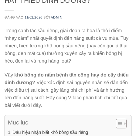
HAY THIẾU DINH DƯỠNG?
ĐĂNG VÀO
11/02/2026
BỞI
ADMIN
Trong canh tác sầu riêng, giai đoạn ra hoa là thời điểm
“nhạy cảm” nhất quyết định đến năng suất cả vụ mùa. Tuy
nhiên, hiện tượng khô bông sầu riêng (hay còn gọi là thui
bông, đen mắt cua) thường xuyên xảy ra khiến bông bị
héo, đen lại và rụng hàng loạt?
Vậy
k
hô bông do nấm bệnh tấn công hay do cây thiếu
dinh dưỡng?
Việc xác định sai nguyên nhân sẽ dẫn đến
việc điều trị sai cách, gây lãng phí chi phí và ảnh hưởng
lớn đến năng suất. Hãy cùng Vifaco phân tích chi tiết qua
bài viết dưới đây.
Mục lục
Dấu hiệu nhận biết khô bông sầu riêng