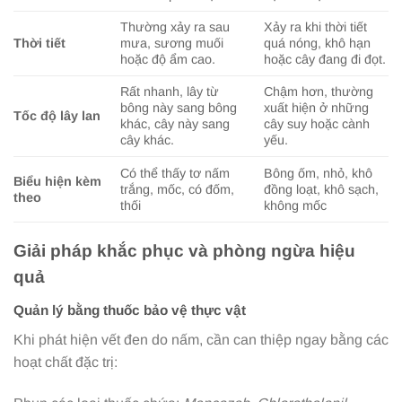
Thường xảy ra sau
Xảy ra khi thời tiết
Thời tiết
mưa, sương muối
quá nóng, khô hạn
hoặc độ ẩm cao.
hoặc cây đang đi đọt.
Rất nhanh, lây từ
Chậm hơn, thường
bông này sang bông
xuất hiện ở những
Tốc độ lây lan
khác, cây này sang
cây suy hoặc cành
cây khác.
yếu.
Có thể thấy tơ nấm
Bông ốm, nhỏ, khô
Biểu hiện kèm
trắng, mốc, có đốm,
đồng loạt, khô sạch,
theo
thối
không mốc
Giải pháp khắc phục và phòng ngừa hiệu
quả
Quản lý bằng thuốc bảo vệ thực vật
Khi phát hiện vết đen do nấm, cần can thiệp ngay bằng các
hoạt chất đặc trị: